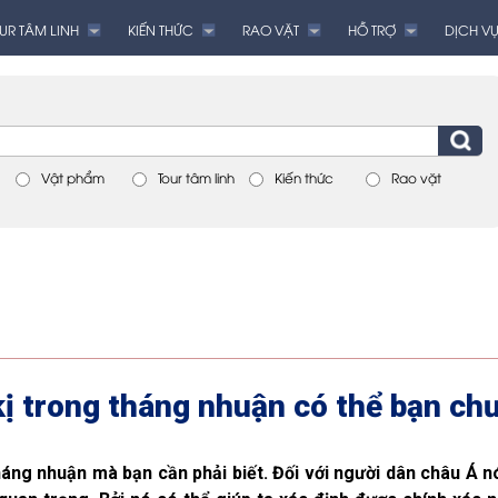
UR TÂM LINH
KIẾN THỨC
RAO VẶT
HỖ TRỢ
DỊCH VỤ
Vật phẩm
Tour tâm linh
Kiến thức
Rao vặt
kị trong tháng nhuận có thể bạn chư
háng nhuận mà bạn cần phải biết. Đối với người dân châu Á n