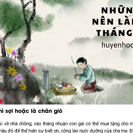
ì sợi hoặc là chân giò
ải về nhà chồng; vào tháng nhuận con gái có thể mua tặng cho 
àu đỏ để thể hiện sự biết ơn, công lao nuôi dưỡng của cha mẹ. Đ