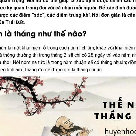
quan trọng. Bởi nó có thể giúp ta xác định được chính xác n
cực kỳ quan trọng đối với cá nhân mỗi người. Để xác định đư
ược các điểm “sóc”, các điểm trung khí. Nói đơn giản là cần 
a Trái Đất.
 là tháng như thế nào?
n là một khái niệm ở trong cách tính lịch âm; khác với khái ni
là thông thường thì trong tháng 2 sẽ chỉ có 28 ngày thì vào năm 
à thôi. Nói nôm na tức là trong năm nhuận sẽ có tháng nhuận; đồn
heo lịch âm. Tháng đó sẽ được gọi là tháng nhuận.