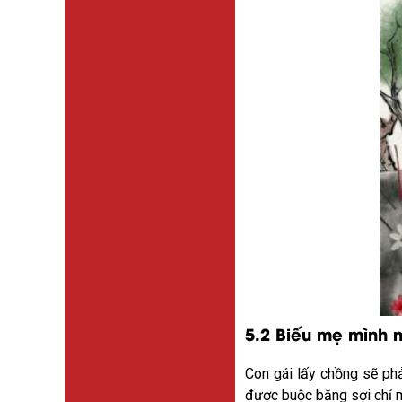
5.2 Biếu mẹ mình m
Con gái lấy chồng sẽ ph
được buộc bằng sợi chỉ m