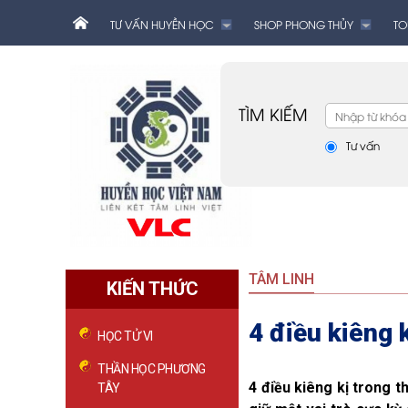
TƯ VẤN HUYỀN HỌC
SHOP PHONG THỦY
TO
TÌM KIẾM
Tư vấn
TÂM LINH
KIẾN THỨC
4 điều kiêng 
HỌC TỬ VI
THẦN HỌC PHƯƠNG
4 điều kiêng kị trong t
TÂY