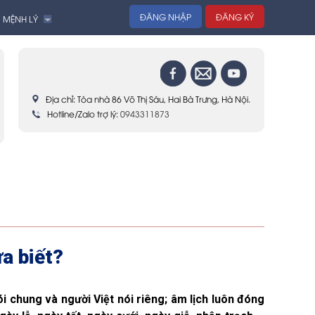
ĐĂNG NHẬP
ĐĂNG KÝ
 MỆNH LÝ
Địa chỉ: Tòa nhà 86 Võ Thị Sáu, Hai Bà Trưng, Hà Nội.
Hotline/Zalo trợ lý:
0943311873
a biết?
ói chung và người Việt nói riêng; âm lịch luôn đóng