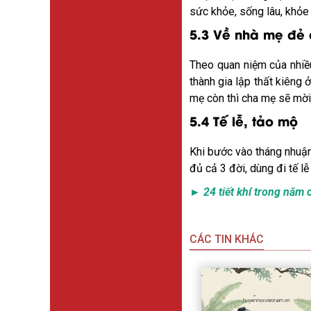
sức khỏe, sống lâu, khỏe
5.3 Về nhà mẹ đẻ 
Theo quan niệm của nhiề
thành gia lập thất kiêng
mẹ còn thì cha mẹ sẽ mời,
5.4 Tế lễ, tảo mộ
Khi bước vào tháng nhuận, 
đủ cả 3 đời, dùng đi tế lễ
► 24 tiết khí trong năm c
CÁC TIN KHÁC