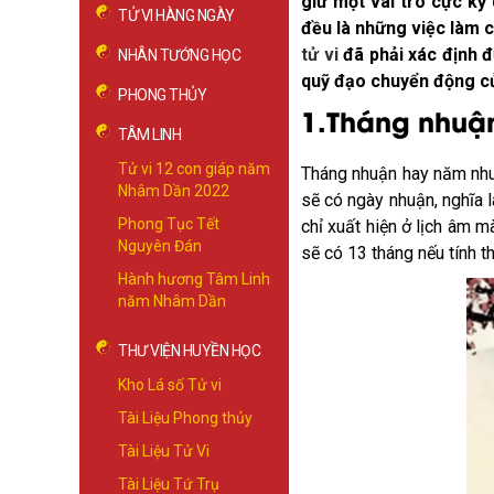
giữ một vai trò cực kỳ 
TỬ VI HÀNG NGÀY
đều là những việc làm 
tử vi
đã phải xác định đ
NHÂN TƯỚNG HỌC
quỹ đạo chuyển động củ
PHONG THỦY
1.Tháng nhuận
TÂM LINH
Tử vi 12 con giáp năm
Tháng nhuận hay năm nhuậ
Nhâm Dần 2022
sẽ có ngày nhuận, nghĩa 
Phong Tục Tết
chỉ xuất hiện ở lịch âm m
Nguyên Đán
sẽ có 13 tháng nếu tính t
Hành hương Tâm Linh
năm Nhâm Dần
THƯ VIỆN HUYỀN HỌC
Kho Lá số Tử vi
Tài Liệu Phong thủy
Tài Liệu Tử Vi
Tài Liệu Tứ Trụ