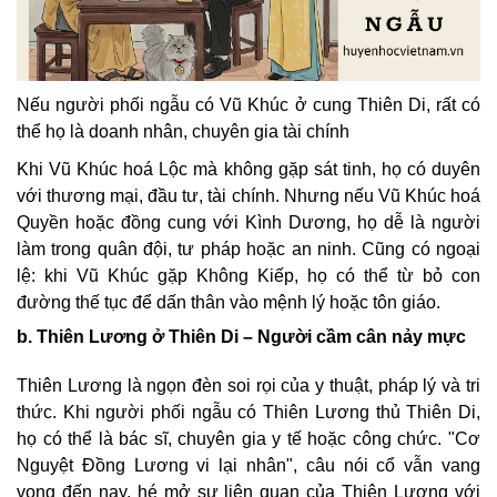
Nếu người phối ngẫu có Vũ Khúc ở cung Thiên Di, rất có
thể họ là doanh nhân, chuyên gia tài chính
Khi Vũ Khúc hoá Lộc mà không gặp sát tinh, họ có duyên
với thương mại, đầu tư, tài chính. Nhưng nếu Vũ Khúc hoá
Quyền hoặc đồng cung với Kình Dương, họ dễ là người
làm trong quân đội, tư pháp hoặc an ninh. Cũng có ngoại
lệ: khi Vũ Khúc gặp Không Kiếp, họ có thể từ bỏ con
đường thế tục để dấn thân vào mệnh lý hoặc tôn giáo.
b. Thiên Lương ở Thiên Di – Người cầm cân nảy mực
Thiên Lương là ngọn đèn soi rọi của y thuật, pháp lý và tri
thức. Khi người phối ngẫu có Thiên Lương thủ Thiên Di,
họ có thể là bác sĩ, chuyên gia y tế hoặc công chức. "Cơ
Nguyệt Đồng Lương vi lại nhân", câu nói cổ vẫn vang
vọng đến nay, hé mở sự liên quan của Thiên Lương với