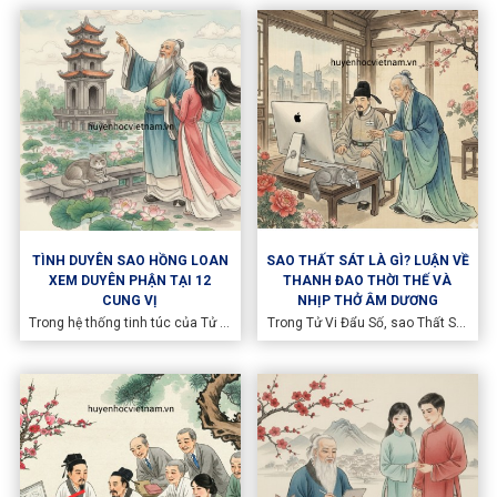
quá trình vận động liên tục giữa
về sự giao thoa giữa Mệnh - Vận -
con người và thời cuộc. Vậy thay
Thế và lời khuyên cho người "hậu
đổi vận mệnh có thật không? Và
phát" khi xem tử vi 2026.
nếu có, giới hạn của sự thay đổi
nằm ở đâu?
TÌNH DUYÊN SAO HỒNG LOAN
SAO THẤT SÁT LÀ GÌ? LUẬN VỀ
XEM DUYÊN PHẬN TẠI 12
THANH ĐAO THỜI THẾ VÀ
CUNG VỊ
NHỊP THỞ ÂM DƯƠNG
Trong hệ thống tinh túc của Tử Vi
Trong Tử Vi Đẩu Số, sao Thất Sát
Đẩu Số, sao Hồng Loan luôn
thuộc hành Kim, mang khí cương
được ví như một đóa hoa rực rỡ,
mãnh và cô độc. Khác với cách
chủ về sự may mắn, nhan sắc và
hiểu thông thường về một hung
những nhân duyên tốt đẹp.
tinh, Thất Sát chính là điểm bộc
phát của dương khí chưa được
điều hòa.