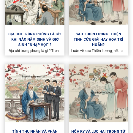
ĐỊA CHI TRÙNG PHÙNG LÀ GÌ?
SAO THIÊN LƯƠNG: THIỆN
KHI NÀO NĂM SINH VÀ GIỜ
TINH CỨU GIẢI HAY HỌA TRÌ
SINH “NHẬP HỘI“ ?
HOÃN?
Địa chi trùng phùng là gì ? Trong
Luận về sao Thiên Lương, nếu chỉ
Tử Vi Đẩu Số, năm sinh và giờ
dừng lại ở việc xem nó như một
sinh không đứng ngang hàng
thiện tinh hay một sao cứu giải
nhưng lại có mối quan hệ cộng
thông thường, thì chúng ta mới
hưởng cực kỳ sâu sắc. Năm sinh
chỉ chạm vào lớp vỏ bề ngoài. Để
đại diện cho khí vận căn bản
thực sự thấu hiểu Thiên Lương,
(gốc
cần phải đặt ngôi sao này vào
trục âm dương sinh tồn của Tử
Vi Đẩu Số — nơi mỗi tinh diệu
không chỉ là một phẩm chất đạo
đức, mà là một cơ chế vận hành
khí số của con người giữa thế
gian.
TÍNH THU NHẬN VÀ PHẢN
HÓA KỴ VÀ LỤC HẠI TRONG TỬ