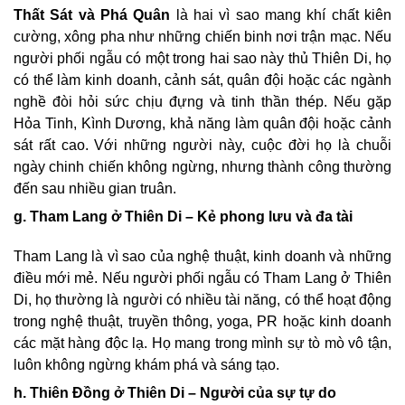
Thất Sát và Phá Quân
là hai vì sao mang khí chất kiên
cường, xông pha như những chiến binh nơi trận mạc. Nếu
người phối ngẫu có một trong hai sao này thủ Thiên Di, họ
có thể làm kinh doanh, cảnh sát, quân đội hoặc các ngành
nghề đòi hỏi sức chịu đựng và tinh thần thép. Nếu gặp
Hỏa Tinh, Kình Dương, khả năng làm quân đội hoặc cảnh
sát rất cao. Với những người này, cuộc đời họ là chuỗi
ngày chinh chiến không ngừng, nhưng thành công thường
đến sau nhiều gian truân.
g. Tham Lang ở Thiên Di – Kẻ phong lưu và đa tài
Tham Lang là vì sao của nghệ thuật, kinh doanh và những
điều mới mẻ. Nếu người phối ngẫu có Tham Lang ở Thiên
Di, họ thường là người có nhiều tài năng, có thể hoạt động
trong nghệ thuật, truyền thông, yoga, PR hoặc kinh doanh
các mặt hàng độc lạ. Họ mang trong mình sự tò mò vô tận,
luôn không ngừng khám phá và sáng tạo.
h. Thiên Đồng ở Thiên Di – Người của sự tự do