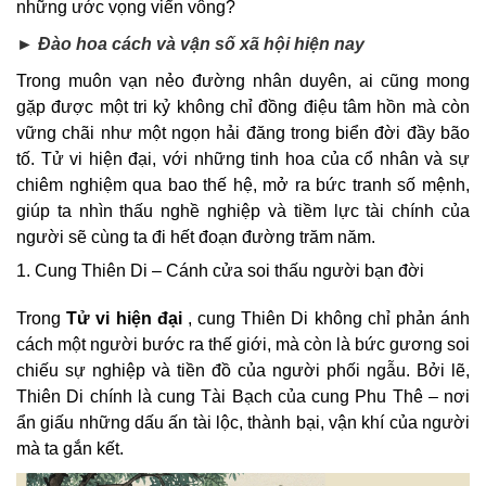
những ước vọng viển vông?
► Đào hoa cách và vận số xã hội hiện nay
Trong muôn vạn nẻo đường nhân duyên, ai cũng mong
gặp được một tri kỷ không chỉ đồng điệu tâm hồn mà còn
vững chãi như một ngọn hải đăng trong biển đời đầy bão
tố. Tử vi hiện đại, với những tinh hoa của cổ nhân và sự
chiêm nghiệm qua bao thế hệ, mở ra bức tranh số mệnh,
giúp ta nhìn thấu nghề nghiệp và tiềm lực tài chính của
người sẽ cùng ta đi hết đoạn đường trăm năm.
1. Cung Thiên Di – Cánh cửa soi thấu người bạn đời
Trong
Tử vi hiện đại
, cung Thiên Di không chỉ phản ánh
cách một người bước ra thế giới, mà còn là bức gương soi
chiếu sự nghiệp và tiền đồ của người phối ngẫu. Bởi lẽ,
Thiên Di chính là cung Tài Bạch của cung Phu Thê – nơi
ẩn giấu những dấu ấn tài lộc, thành bại, vận khí của người
mà ta gắn kết.