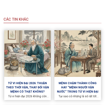
CÁC TIN KHÁC
TỬ VI HIỆN ĐẠI 2026: THUẬN
MỆNH CHẬM THÀNH CÔNG
THEO THỜI VẬN, THAY ĐỔI VẬN
HAY “MỆNH NGƯỜI VẬN
MỆNH CÓ THẬT KHÔNG?
NƯỚC“ TRONG TỬ VI HIỆN ĐẠI
Tử vi hiện đại 2026 không còn
Tại sao có những lá số rất tốt
nhìn vận mệnh như một khuôn
nhưng lại thành công muộn?
mẫu cố định, mà xem đó là một
Khám phá góc nhìn Tử vi hiện đại