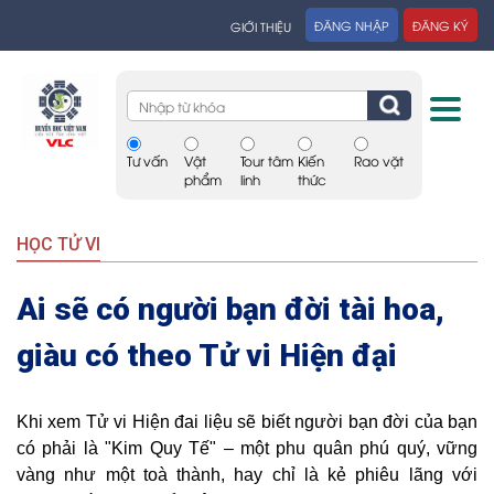
ĐĂNG NHẬP
ĐĂNG KÝ
GIỚI THIỆU
Tư vấn
Vật
Tour tâm
Kiến
Rao vặt
phẩm
linh
thức
HỌC TỬ VI
Ai sẽ có người bạn đời tài hoa,
giàu có theo Tử vi Hiện đại
Khi xem Tử vi Hiện đai liệu sẽ biết người bạn đời của bạn
có phải là "Kim Quy Tế" – một phu quân phú quý, vững
vàng như một toà thành, hay chỉ là kẻ phiêu lãng với