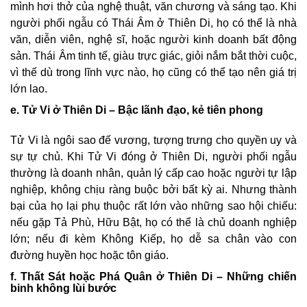
mình hơi thở của nghệ thuật, văn chương và sáng tạo. Khi
người phối ngẫu có Thái Âm ở Thiên Di, họ có thể là nhà
văn, diễn viên, nghệ sĩ, hoặc người kinh doanh bất động
sản. Thái Âm tinh tế, giàu trực giác, giỏi nắm bắt thời cuộc,
vì thế dù trong lĩnh vực nào, họ cũng có thể tạo nên giá trị
lớn lao.
e. Tử Vi ở Thiên Di – Bậc lãnh đạo, kẻ tiên phong
Tử Vi là ngôi sao đế vương, tượng trưng cho quyền uy và
sự tự chủ. Khi Tử Vi đóng ở Thiên Di, người phối ngẫu
thường là doanh nhân, quản lý cấp cao hoặc người tự lập
nghiệp, không chịu ràng buộc bởi bất kỳ ai. Nhưng thành
bại của họ lại phụ thuộc rất lớn vào những sao hội chiếu:
nếu gặp Tả Phù, Hữu Bật, họ có thể là chủ doanh nghiệp
lớn; nếu đi kèm Không Kiếp, họ dễ sa chân vào con
đường huyền học hoặc tôn giáo.
f. Thất Sát hoặc Phá Quân ở Thiên Di – Những chiến
binh không lùi bước