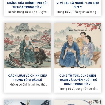
KHÁNG CỦA CHÍNH TINH XÉT
VI VÌ SAO LÀ NGHIỆP LỰC KHÓ
TỨ HÓA TRONG TỬ VI
DỨT ?
Tứ hóa trong Tử vi (Lộc, Quyền,
Trong Tử Vi, Hóa Kỵ chưa bao giờ
Khoa, Kỵ) chính là "linh hồn" tạo
là hung tinh theo nghĩa bộc phát,
nên sự biến hóa vô cùng của lá
phá hoại tức thời. Trái lại, Hóa Kỵ
số. Cổ nhân thường dạy: "Tinh vi
là biểu hiện của ám kết chi khí –
thể, hóa vi dụng" – tức sao là cái
khí bị dồn nén, bị khóa chặt,
xác, còn Hóa khí mới là cái hồn
không thông, không tan, không
dẫn động cát hung. Tuy nhiên,
đoạn
một sai lầm phổ biến trong giới
nghiên cứu là mặc định Lộc luôn
tốt, Kỵ luôn xấu.
CÁCH LUẬN VÔ CHÍNH DIỆU
CUNG TỬ TỨC, CUNG ĐIỀN
TRONG TỬ VI ĐẨU SỐ
TRẠCH VÀ DUYÊN NUÔI THÚ
CƯNG TRONG TỬ VI
Không có Chính tinh tọa thủ
được gọi chung là Vô Chính Diệu.
Trong Tử Vi, cung Tử Tức và
Đây không phải là hiện tượng
cung Điền Trạch không chỉ phản
hiếm gặp, bởi trong mười hai
ánh con cái và nhà cửa, mà còn
cung, bất kỳ cung nào thiếu
liên quan mật thiết đến duyên
Chính tinh đều được xếp vào loại
nuôi dưỡng, chăm sóc và gắn bó