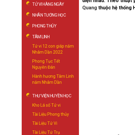
diện nhau. Theo thuật 
TỬ VI HÀNG NGÀY
Quang
thuộc hệ thống 
NHÂN TƯỚNG HỌC
PHONG THỦY
TÂM LINH
Tử vi 12 con giáp năm
Nhâm Dần 2022
Phong Tục Tết
Nguyên Đán
Hành hương Tâm Linh
năm Nhâm Dần
THƯ VIỆN HUYỀN HỌC
Kho Lá số Tử vi
Tài Liệu Phong thủy
Tài Liệu Tử Vi
Tài Liệu Tứ Trụ