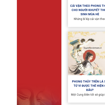
CẢI VẬN THEO PHONG T
CHO NGƯỜI KHUYẾT TH
SINH MÙA HÈ
Những bí kíp cải vận the
phong thủy rất được quan 
đặc biệt là sắp vào mùa h
mùa mà những người khu
Thủy chịu nhiều tác độn
mạnh mẽ. Cũng theo chu
gia phong thủy Huy Qua
thuộc hệ thống Huyền Học 
Nam sẽ lưu ý những điểm 
đây để giúp cải vận cho n
khuyết thủy bằng bài ngh
cứu dưới đây:
PHONG THỦY TRÊN LÁ 
TỬ VI ĐƯỢC THỂ HIỆN 
ĐÂU?
Một Cung Điền tốt sẽ giúp 
rất nhiều cho hậu vận. Kho
Vi Đẩu Số phải có Phong T